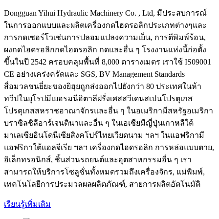
Dongguan Yihui Hydraulic Machinery Co. , Ltd, มีประสบการณ์
ในการออกแบบและผลิตเครื่องกดไฮดรอลิกประเภทต่างๆและ
การกดเซอร์โวเช่นการปลอมแปลงความเย็น, การตีพิมพ์ร้อน,
ผงกดไฮดรอลิกกดไฮดรอลิก กดและอื่น ๆ โรงงานแห่งนี้ก่อตั้ง
ขึ้นในปี 2542 ครอบคลุมพื้นที่ 8,000 ตารางเมตร เราใช้ IS09001
CE อย่างเคร่งครัดและ SGS, BV Management Standards
สื่อมวลชนยี่ยะของยิฮุยถูกส่งออกไปยังกว่า 80 ประเทศในห้า
ทวีปในยุโรปมีเยอรมนีอิตาลีฝรั่งเศสสวีเดนสเปนโปรตุเกส
โปรตุเกสสหราชอาณาจักรและอื่น ๆ ในอเมริกามีสหรัฐอเมริกา
บราซิลชิลีอาร์เจนตินาและอื่น ๆ ในเอเชียมีญี่ปุ่นเกาหลีใต้
มาเลเซียอินโดนีเซียสิงคโปร์ไทยเวียดนาม ฯลฯ ในแอฟริกามี
แอฟริกาใต้แอลจีเรีย ฯลฯ เครื่องกดไฮดรอลิก การหล่อแบบตาย,
อิเล็กทรอนิกส์, ชิ้นส่วนรถยนต์และอุตสาหกรรมอื่น ๆ เรา
สามารถให้บริการโซลูชั่นทั้งหมดรวมถึงเครื่องจักร, แม่พิมพ์,
เทคโนโลยีการประมวลผลผลิตภัณฑ์, สายการผลิตอัตโนมัติ
เรียนรู้เพิ่มเติม