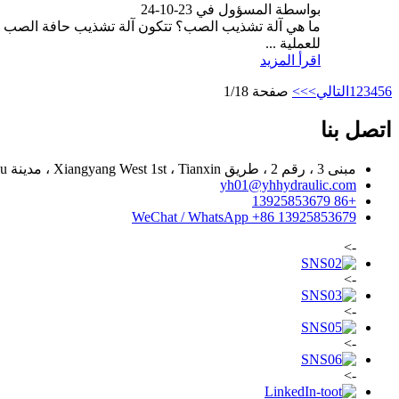
بواسطة المسؤول في 23-10-24
ما هي آلة تشذيب الصب؟ تتكون آلة تشذيب حافة الصب م
للعملية ...
اقرأ المزيد
6
5
4
3
2
1
التالي>
>>
صفحة 1/18
اتصل بنا
مبنى 3 ، رقم 2 ، طريق Xiangyang West 1st ، Tianxin ، مدينة Qiaotou ، مدينة Dongguan ، مقاطعة قوانغدونغ ، الصين
yh01@yhhydraulic.com
+86 13925853679
WeChat / WhatsApp +86 13925853679
->
->
->
->
->