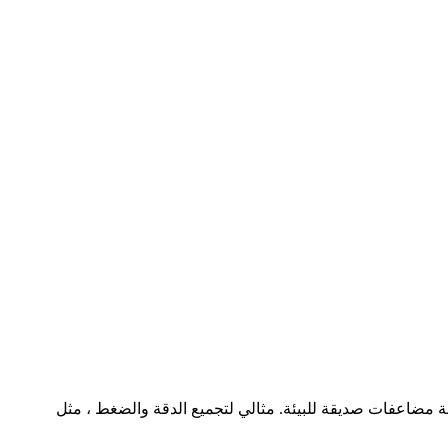
Press Electric Servo Press Yihui Electric Serv ، والمعروفة أيضًا باسم Servo Press ، عبارة عن آلة مضاعفات صديقة للبيئة. مثالي لتجميع الدقة والضغط ، مثل