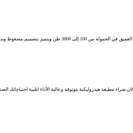
4 عمود الرسم العميق اضغط على Yihui القياسي الرسم العميق ف