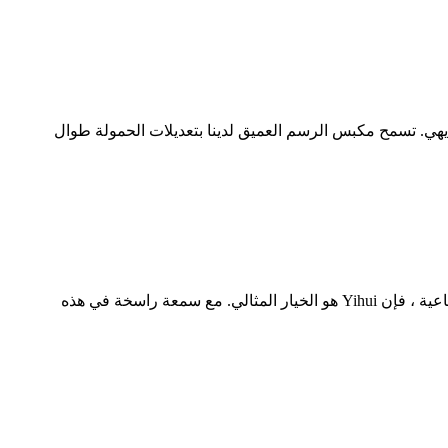
ي الحمولة من 100 إلى 3000 طن ويتميز بتصميم مضغوط وبديهي. تسمح مكبس الرسم العميق لدينا بتعديلات الحمولة طوال
من أين تشتري مطبعة هيدروليكية؟ إذا كنت تبحث عن مكان شراء مطبعة هيدروليكية موثوقة وعالية الأداء لتلبية احتياجاتك الصناعية ، فإن Yihui هو الخيار المثالي. مع سمعة راسخة في هذه