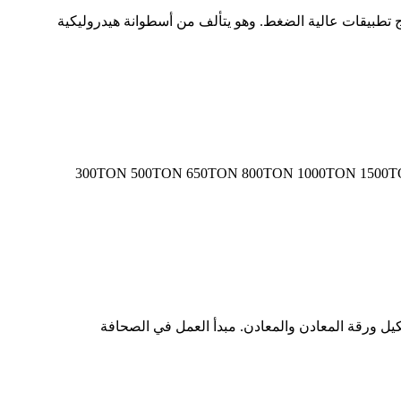
ج تطبيقات عالية الضغط. وهو يتألف من أسطوانة هيدروليكية
yi البارد البارد آلة الضغط الهيدروليكية servo البثق البارد الآلة هيدروليكي الصحافة الأناغن التي يمكن أن نقدمها هي: 300TON 500TON 650TON 800TON 1000TON 1500TON
ل ورقة المعادن والمعادن. مبدأ العمل في الصحافة