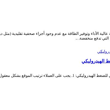
Electric Servo Press the Yihui Electric S هي آلة عالية الأداء وتوفير الطاقة مع عدم وجود أجزاء 
ط الهيدروليكي
الأشياء التي يجب ملاحظتها عند تثبيت النظام الهيدروليكي للضغط الهيدروليكي: 1.