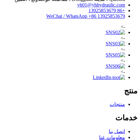
yh01@yhhydraulic.com
+86 13925853679
WeChat / WhatsApp +86 13925853679
->
->
->
->
->
منتج
منتجات
خدمات
اتصل بنا
معلومات عنا