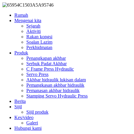
Rumah
Mengenai kita
Sejarah
Aktiviti
Rakan kongsi
Soalan Lazim
Perkhidmatan
Produk
Penangkapan akhbar
Serbuk Padat Akhbar
C Frame Press Hydraulic
Servo Press
Akhbar hidraulik lukisan dalam
Pemangkasan akhbar hidraulik
Pemanasan akhbar hidraulik
Stamping Servo Hydraulic Press
Berita
Sijil
Sijil produk
Kes/video
Galeri
Hubungi kami