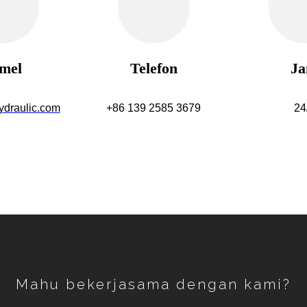
mel
Telefon
J
draulic.com
+86 139 2585 3679
24
Mahu bekerjasama dengan kami?